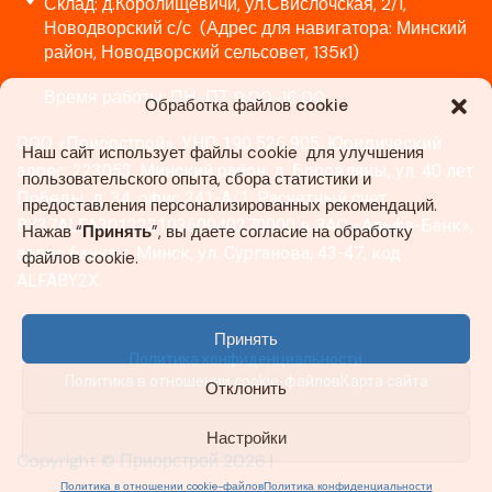
Склад: д.Королищевичи, ул.Свислочская, 2/1,
Новодворский с/с (Адрес для навигатора: Минский
район, Новодворский сельсовет, 135к1)
Время работы: ПН-ПТ 9:00-16:00
Обработка файлов cookie
ООО «Приорстрой», УНП 190 526 905. Юридический
Наш сайт использует файлы cookie для улучшения
адрес: 223053, Минский район, д. Боровляны, ул. 40 лет
пользовательского опыта, сбора статистики и
Победы, д. 34, офис 241-А/1. Расчетный счет
предоставления персонализированных рекомендаций.
BY37ALFA30122210360040270000 в ЗАО «Альфа-Банк»,
Нажав “
Принять
”, вы даете согласие на обработку
адрес банка г. Минск, ул. Сурганова, 43-47, код
файлов cookie.
ALFABY2X.
Принять
Политика конфиденциальности
Политика в отношении cookie-файлов
Карта сайта
Отклонить
Настройки
Copyright © Приорстрой 2026 |
Политика в отношении cookie-файлов
Политика конфиденциальности