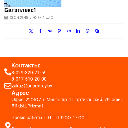
Батэплекс1
13.04.2018
/
0
/
0
Контакты:
8-029-320-21-59
8-017-510-20-00
zakaz@priorstroy.by
Адрес
Офис: 220107, г. Минск, пр-т Партизанский, 79, офис
511 (БЦ Prizma)
Время работы: ПН-ПТ 9:00-17:00