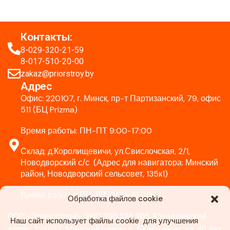
Контакты:
8-029-320-21-59
8-017-510-20-00
zakaz@priorstroy.by
Адрес
Офис: 220107, г. Минск, пр-т Партизанский, 79, офис
511 (БЦ Prizma)
Время работы: ПН-ПТ 9:00-17:00
Склад: д.Королищевичи, ул.Свислочская, 2/1,
Новодворский с/с (Адрес для навигатора: Минский
район, Новодворский сельсовет, 135к1)
Время работы: ПН-ПТ 9:00-16:00
Обработка файлов cookie
ООО «Приорстрой», УНП 190 526 905. Юридический
Наш сайт использует файлы cookie для улучшения
адрес: 223053, Минский район, д. Боровляны, ул. 40 лет