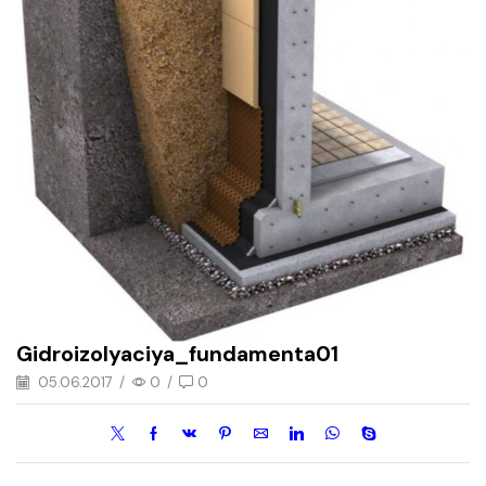
Gidroizolyaciya_fundamenta01
05.06.2017
/
0
/
0