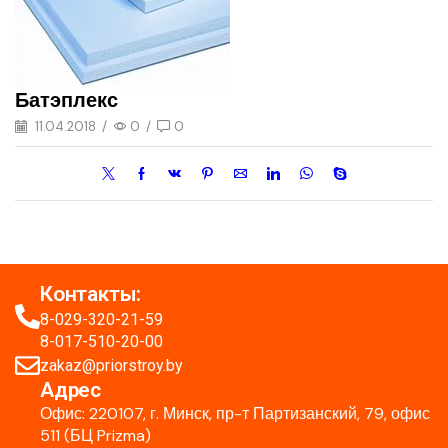
Батэплекс
11.04.2018
/
0
/
0
Контакты:
8-029-320-21-59
8-017-510-20-00
zakaz@priorstroy.by
Адрес
Офис: 220107, г. Минск, пр-т Партизанский, 79, офис
511 (БЦ Prizma)