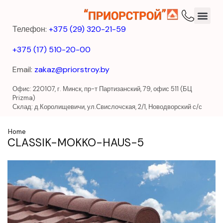
Телефон:
+375 (29) 320-21-59
+375 (17) 510-20-00
Email:
zakaz@priorstroy.by
Офис: 220107, г. Минск, пр-т Партизанский, 79, офис 511 (БЦ
Prizma)
Склад: д.Королищевичи, ул.Свислочская, 2/1, Новодворский с/с
Home
CLASSIK-MOKKO-HAUS-5