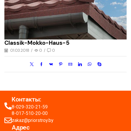
Classik-Mokko-Haus-5
01.03.2018
/
0
/
0
Контакты:
8-029-320-21-59
8-017-510-20-00
zakaz@priorstroy.by
Адрес