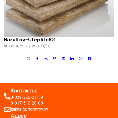
Bazaltov-Uteplitel01
06.06.2017
/
0
/
0
Контакты:
8-029-320-21-59
8-017-510-20-00
zakaz@priorstroy.by
Адрес